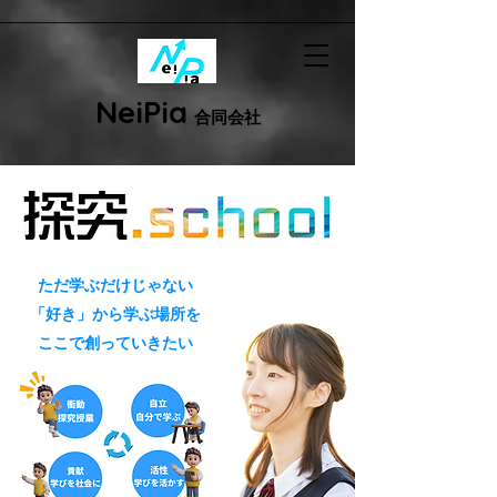
N
ei
P
ia
合同会社
ただ学ぶだけじゃない
「好き」から学ぶ場所を
ここで創っていきたい