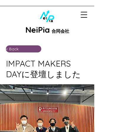
N
ei
P
ia
合同会社
< Back
IMPACT MAKERS
DAYに登壇しました