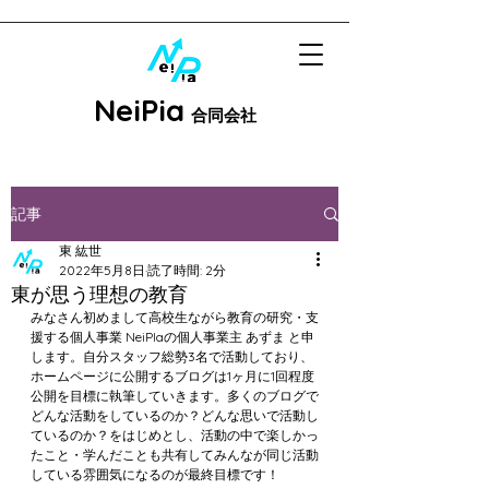
N
ei
P
ia
合同会社
記事
東 紘世
2022年5月8日
読了時間: 2分
東が思う理想の教育
みなさん初めまして高校生ながら教育の研究・支
援する個人事業 NeiPIaの個人事業主 あずま と申
します。自分スタッフ総勢3名で活動しており、
ホームページに公開するブログは1ヶ月に1回程度
公開を目標に執筆していきます。多くのブログで
どんな活動をしているのか？どんな思いで活動し
ているのか？をはじめとし、活動の中で楽しかっ
たこと・学んだことも共有してみんなが同じ活動
している雰囲気になるのが最終目標です！