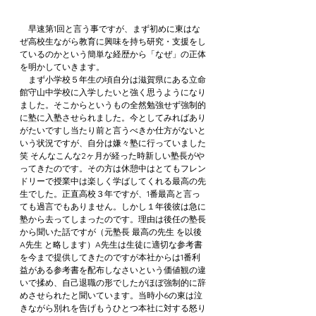
　早速第1回と言う事ですが、まず初めに東はな
ぜ高校生ながら教育に興味を持ち研究・支援をし
ているのかという簡単な経歴から「なぜ」の正体
を明かしていきます。
　まず小学校５年生の頃自分は滋賀県にある立命
館守山中学校に入学したいと強く思うようになり
ました。そこからというもの全然勉強せず強制的
に塾に入塾させられました。今としてみればあり
がたいですし当たり前と言うべきか仕方がないと
いう状況ですが、自分は嫌々塾に行っていました
笑 そんなこんな2ヶ月が経った時新しい塾長がや
ってきたのです。その方は休憩中はとてもフレン
ドリーで授業中は楽しく学ばしてくれる最高の先
生でした。正直高校３年ですが、1番最高と言っ
ても過言でもありません。しかし１年後彼は急に
塾から去ってしまったのです。理由は後任の塾長
から聞いた話ですが（元塾長 最高の先生 を以後 
A先生 と略します）A先生は生徒に適切な参考書
を今まで提供してきたのですが本社からは1番利
益がある参考書を配布しなさいという価値観の違
いで揉め、自己退職の形でしたがほぼ強制的に辞
めさせられたと聞いています。当時小6の東は泣
きながら別れを告げもうひとつ本社に対する怒り